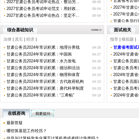
甘肃省考言语
2027甘肃公务员考试申论热点：整治另...
08-05
2027年甘肃
2027甘肃公务员考试申论范文：用好政...
08-04
2027年甘肃
2027甘肃公务员考试申论热点：坚定不...
08-04
甘肃公务员行
综合基础知识
面试相关
法律
|
其它
|
经济
|
指导
|
模拟题
|
甘肃公务员2024年常识积累：地理分界线
甘肃省考面试
04-28
甘肃公务员2024年常识积累：中国画
2024年甘肃
04-27
甘肃公务员2024年常识积累：水力发电
甘肃公务员面试
04-26
甘肃公务员2024年常识积累：德治和法治
甘肃公务员考试
04-25
甘肃公务员2024年常识积累：物理和体育
2024年甘肃
04-24
甘肃公务员2024年常识积累：古代政府机构
甘肃公务员面试
04-23
甘肃公务员2024年常识积累：唐代科举制度
甘肃公务员考试
04-20
甘肃公务员2024年常识积累：“三希帖”
2024年甘肃
04-19
在线咨询
我要提问
最新答疑
哪些算基层工作经历？
信息与计算科学专业属于计算机类或者统计学类吗？