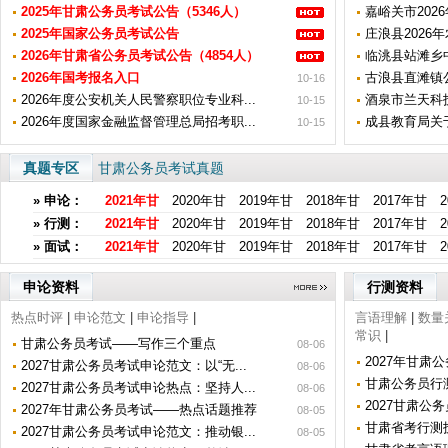
2025年甘肃公务员考试公告（5346人）
嘉峪关市202
2025年国家公务员考试公告
庄浪县2026
2026年甘肃省公务员考试公告（4854人）
临洮县站滩乡中
2026年国考报名入口
古浪县直滩镇
10-16
2026年度公安机关人民警察职位专业科...
酒泉市兰天科
10-15
2026年度国家金融监督管理总局招考职...
成县教育局关于
10-15
真题专区
甘肃公务员考试真题
»
申论
：
2021年甘
2020年甘
2019年甘
2018年甘
2017年甘
»
行测
：
2021年甘
2020年甘
2019年甘
2018年甘
2017年甘
»
面试
：
2021年甘
2020年甘
2019年甘
2018年甘
2017年甘
申论资料
行测资料
热点时评
|
申论范文
|
申论指导
|
言语理解
|
数量
常识
|
甘肃公务员考试——写作三个重点
08-06
2027年甘肃
2027甘肃公务员考试申论范文：以“无...
08-06
甘肃公务员行测
2027甘肃公务员考试申论热点：坚持人...
08-06
2027甘肃公
2027年甘肃公务员考试——热点话题推荐
08-05
甘肃省考行测
2027甘肃公务员考试申论范文：推动银...
08-05