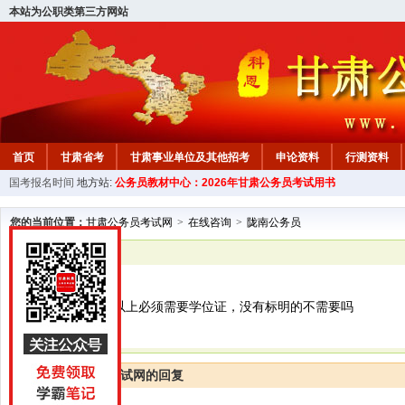
本站为公职类第三方网站
首页
甘肃省考
甘肃事业单位及其他招考
申论资料
行测资料
国考报名时间
地方站:
公务员教材中心：2026年甘肃公务员考试用书
您的当前位置：
甘肃公务员考试网
>
在线咨询
>
陇南公务员
已解决
陇南公务员
标明学士学位及以上必须需要学位证，没有标明的不需要吗
甘肃公务员考试网的回复