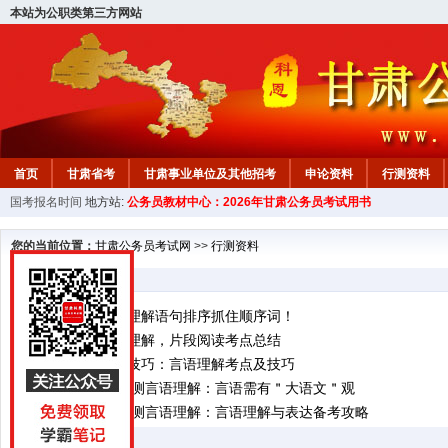
本站为公职类第三方网站
首页
甘肃省考
甘肃事业单位及其他招考
申论资料
行测资料
国考报名时间
地方站:
公务员教材中心：2026年甘肃公务员考试用书
您的当前位置：
甘肃公务员考试网
>>
行测资料
言语理解
甘肃省考言语理解语句排序抓住顺序词！
甘肃行测言语理解，片段阅读考点总结
更多行测技巧与方法扫码获取 行测言语理解例题讲解
甘肃省考行测技巧：言语理解考点及技巧
更多行测技巧与方法扫码获取 行测言语理解例题讲解
2027年甘肃行测言语理解：言语需有＂大语文＂观
更多行测技巧与方法扫码获取 行测言语理解例题讲解
2027年甘肃行测言语理解：言语理解与表达备考攻略
更多行测技巧与方法扫码获取 行测言语理解例题讲解
数量关系