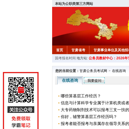
本站为公职类第三方网站
首页
甘肃省考
甘肃事业单位及其他招
国考报名时间
地方站:
公务员教材中心：2026
您的当前位置：
甘肃公务员考试网
>
在线咨询
在线咨询
我要提问
哪些算基层工作经历？
信息与计算科学专业属于计算机类或
大专药物制剂技术可以报考三支一扶
你好，辅警算基层工作经历吗？
报考者能否报考与亲属存在领导关系