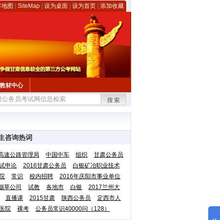
客地图
|
SiteMap
|
设为桌面
|
设为首页
|
添加收藏
教材中心
搜索
生咨询热词
高速公路管理局
中国中车
组织
甘肃公务员
试申论
2016甘肃公务员
白银矿冶职业技术
院
常识
校内招聘
2016年庆阳市事业单位
烟草公司
试教
各地市
白银
2017兰州大
直播课
2015甘肃
陕西公务员
定西市人
医院
裸考
公务员常识40000问（128）