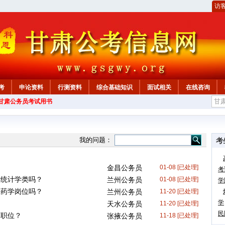
访
考
申论资料
行测资料
综合基础知识
面试相关
在线咨询
年甘肃公务员考试用书
我的问题：
考
金昌公务员
01-08 [已处理]
考
者统计学类吗？
兰州公务员
01-08 [已处理]
学
的药学岗位吗？
兰州公务员
11-20 [已处理]
学
天水公务员
11-20 [已处理]
民
的职位？
张掖公务员
11-18 [已处理]