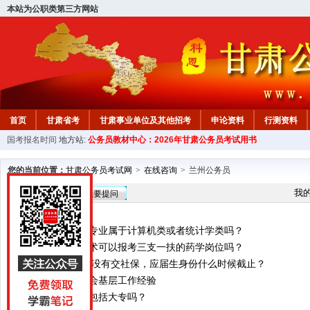
本站为公职类第三方网站
首页
甘肃省考
甘肃事业单位及其他招考
申论资料
行测资料
国考报名时间
地方站:
公务员教材中心：2026年甘肃公务员考试用书
您的当前位置：
甘肃公务员考试网
>
在线咨询
>
兰州公务员
在线咨询
我
我要提问
信息与计算科学专业属于计算机类或者统计学类吗？
大专药物制剂技术可以报考三支一扶的药学岗位吗？
2024年毕业生，没有交社保，应届生身份什么时候截止？
哪些可以算是社会基层工作经验
全日制大专以上包括大专吗？