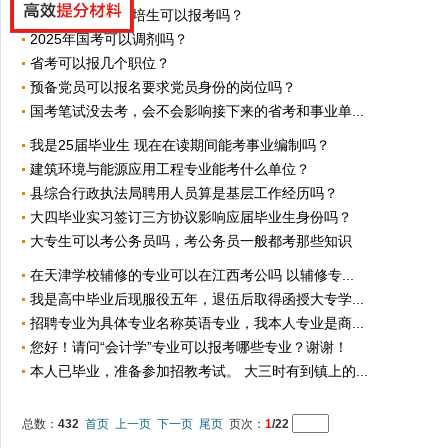
2025年毕业的委培生可以报考吗？
2025年国考可以调剂吗？
省考可以报几个职位？
预备党员可以报名要求党员身份的岗位吗？
国考笔试没去考，会不会影响接下来的省考和事业单...
我是25届毕业生 现在在读期间能考事业编制吗？
建筑环境与能源应用工程专业能考什么单位？
县综合行政执法局聘用人员算是基层工作经历吗？
大四毕业实习签订三方协议影响应届毕业生身份吗？
大专生可以考公务员吗，考公务员一般都考那些知识
在天津学校辅修的专业可以在江西考公吗 以辅修专...
我是高中毕业后现服役五年，退伍后取得函授大专学...
招聘专业为具体专业名称英语专业，我本人专业是商...
您好！请问“会计学”专业可以报考哪些专业？谢谢！
本人已毕业，准备参加招教考试。 大三时有到镇上的...
总数：
432
首页
上一页
下一页
尾页
页次：
1
/22