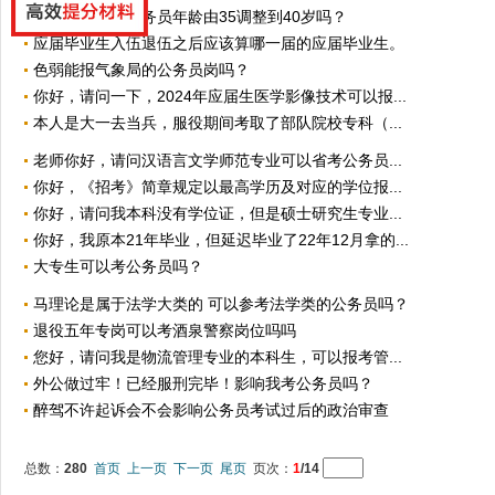
请问今年会将公务员年龄由35调整到40岁吗？
应届毕业生入伍退伍之后应该算哪一届的应届毕业生。
色弱能报气象局的公务员岗吗？
你好，请问一下，2024年应届生医学影像技术可以报...
本人是大一去当兵，服役期间考取了部队院校专科（...
老师你好，请问汉语言文学师范专业可以省考公务员...
你好，《招考》简章规定以最高学历及对应的学位报...
你好，请问我本科没有学位证，但是硕士研究生专业...
你好，我原本21年毕业，但延迟毕业了22年12月拿的...
大专生可以考公务员吗？
马理论是属于法学大类的 可以参考法学类的公务员吗？
退役五年专岗可以考酒泉警察岗位吗吗
您好，请问我是物流管理专业的本科生，可以报考管...
外公做过牢！已经服刑完毕！影响我考公务员吗？
醉驾不许起诉会不会影响公务员考试过后的政治审查
总数：
280
首页
上一页
下一页
尾页
页次：
1
/14