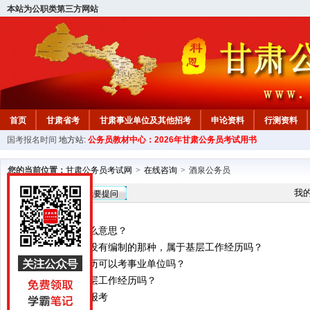
本站为公职类第三方网站
首页
甘肃省考
甘肃事业单位及其他招考
申论资料
行测资料
国考报名时间
地方站:
公务员教材中心：2026年甘肃公务员考试用书
您的当前位置：
甘肃公务员考试网
>
在线咨询
>
酒泉公务员
在线咨询
我
我要提问
差额事业编是什么意思？
我在学校工作，没有编制的那种，属于基层工作经历吗？
请问军队函授学历可以考事业单位吗？
编外人员算是基层工作经历吗？
在职公务员能否报考