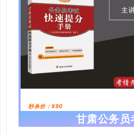
¥90
秒杀价：
甘肃公务员