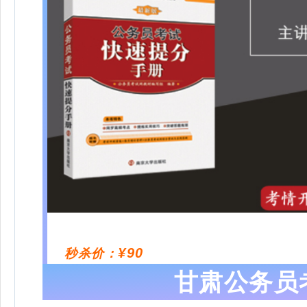
¥90
秒杀价：
甘肃公务员