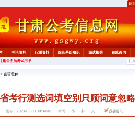
访
考
申论资料
行测资料
综合基础知识
面试相关
在线咨询
年甘肃公务员考试用书
>>
言语理解
省考行测选词填空别只顾词意忽
大
中
发布：2023-03-03 09:34:49
字号：
小
|
|
我要提问