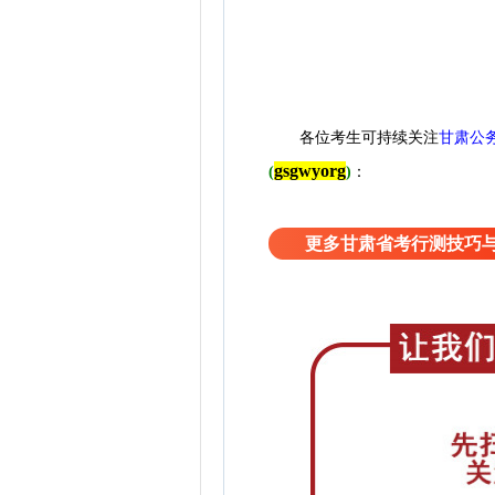
各位考生可持续关注
甘肃公
gsgwyorg
(
)
：
更多甘肃省考行测技巧