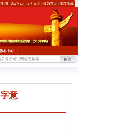
客地图
|
SiteMap
|
设为桌面
|
设为首页
|
添加收藏
教材中心
搜索
略字意