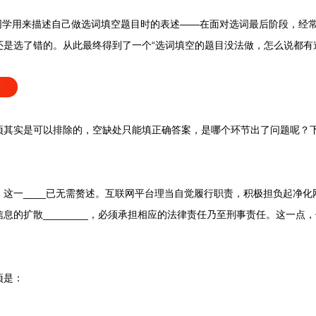
多同学用来描述自己做选词填空题目时的表述——在面对选词最后阶段，经
还是选了错的。从此最终得到了一个“选词填空的题目没法做，怎么说都有
实是可以排除的，空缺处只能填正确答案，是哪个环节出了问题呢？下
一____已无需赘述。互联网平台理当自觉履行职责，积极担负起净化
息的扩散________，必须承担相应的法律责任乃至刑事责任。这一点
项是：