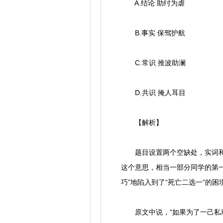
A.结论 助纣为虐
B.事实 保驾护航
C.常识 推波助澜
D.共识 掩人耳目
【解析】
题目设置两个空缺处，实词和成
这个意思，相当一部分同学的第一
巧”地陷入到了“死亡二选一”的
原文中说，“如果为了一己私利充