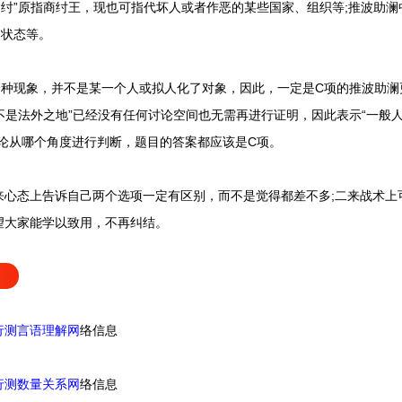
“纣”原指商纣王，现也可指代坏人或者作恶的某些国家、组织等;推波助澜
、状态等。
种现象，并不是某一个人或拟人化了对象，因此，一定是C项的推波助澜
网不是法外之地”已经没有任何讨论空间也无需再进行证明，因此表示“一般人
论从哪个角度进行判断，题目的答案都应该是C项。
态上告诉自己两个选项一定有区别，而不是觉得都差不多;二来战术上
望大家能学以致用，不再纠结。
行测言语理解网
络信息
行测数量关系网
络信息