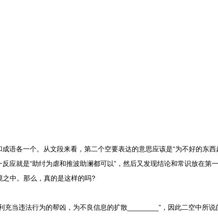
语各一个。从文段来看，第二个空要表达的意思应该是“为不好的东西起
反应就是“助纣为虐和推波助澜都可以”，然后又发现结论和常识放在第一
困境之中。那么，真的是这样的吗?
当违法行为的帮凶，为不良信息的扩散________”，因此二空中所说的