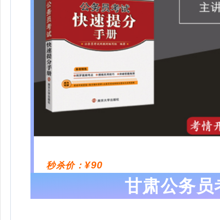
¥90
秒杀价：
甘肃公务员