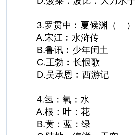
D.菠菜：波比：大力水
3.罗贯中︰夏候渊（ 
A.宋江︰水浒传
B.鲁讯︰少年闰土
C.王勃︰长恨歌
D.吴承恩︰西游记
4.氢：氧：水
A.根：叶：花
B.黄：蓝：绿