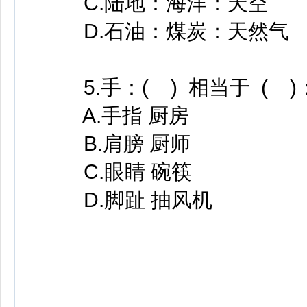
C.陆地：海洋：天空
D.石油：煤炭：天然气
5.手：( ) 相当于 ( )
A.手指 厨房
B.肩膀 厨师
C.眼睛 碗筷
D.脚趾 抽风机