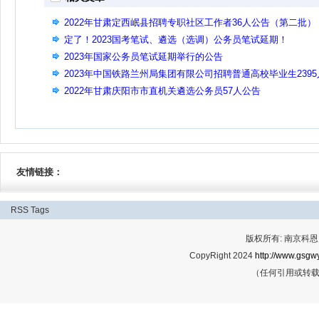
2022年甘肃定西岷县招聘专职社区工作者36人公告（第二批）
定了！2023国考笔试、遴选（选调）公务员笔试延期！
2023年国家公务员笔试延期举行的公告
2023年中国铁路兰州局集团有限公司招聘普通高校毕业生2395
公告(二)
2022年甘肃庆阳市市直机关遴选公务员57人公告
友情链接：
RSS
Tags
版权所有: 南京科恩网
CopyRight 2024
http://www.gsgwy
（任何引用或转