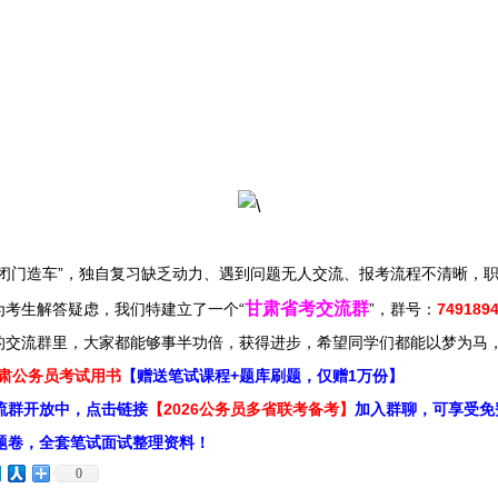
造车”，独自复习缺乏动力、遇到问题无人交流、报考流程不清晰，职位选择
甘肃省考交流群
为考生解答疑虑，我们特建立了一个“
”
，群号：
74918
的交流群里，大家都能够事半功倍，获得进步，希望同学们都能以梦为马
甘肃公务员考试用书
【赠送笔试课程+题库刷题，仅赠1万份】
流群开放中，点击链接
【2026公务员多省联考备考】
加入群聊，可享受免
题卷，全套笔试面试整理资料！
0