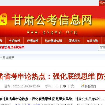
访
考
申论资料
行测资料
综合基础知识
面试相关
在线咨询
年甘肃公务员考试用书
>>
热点时评
甘肃省考申论热点：强化底线思维 
大
中
发布：2020-11-10 10:12:39
字号：
小
|
|
我要提问
1年甘肃省考申论热点：
强化底线思维 防范重大风险
。
甘肃公务员考试中，