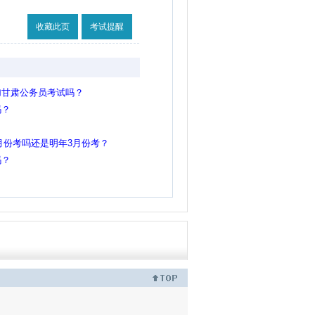
收藏此页
考试提醒
加甘肃公务员考试吗？
吗？
2月份考吗还是明年3月份考？
吗？