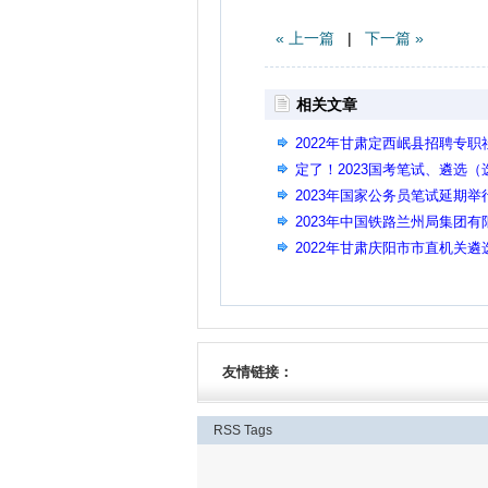
« 上一篇
|
下一篇 »
相关文章
2022年甘肃定西岷县招聘专职
定了！2023国考笔试、遴选
2023年国家公务员笔试延期举
2023年中国铁路兰州局集团有
公告(二)
2022年甘肃庆阳市市直机关遴
友情链接：
RSS
Tags