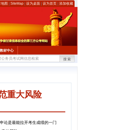
客地图
|
SiteMap
|
设为桌面
|
设为首页
|
添加收藏
教材中心
搜索
防范重大风险
申论是最能拉开考生成绩的一门