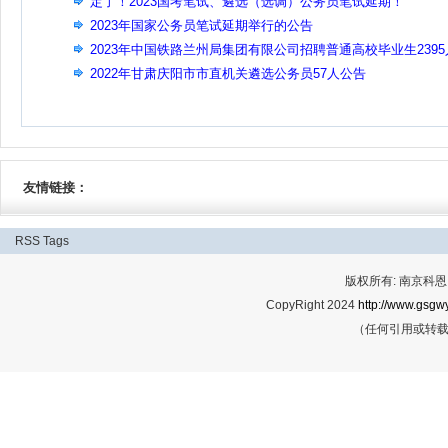
定了！2023国考笔试、遴选（选调）公务员笔试延期！
2023年国家公务员笔试延期举行的公告
2023年中国铁路兰州局集团有限公司招聘普通高校毕业生2395
公告(二)
2022年甘肃庆阳市市直机关遴选公务员57人公告
友情链接：
RSS
Tags
版权所有: 南京科恩网
CopyRight 2024
http://www.gsgwy
（任何引用或转