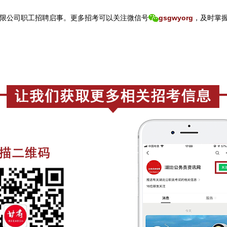
限公司职工招聘启事。
更
多招考可以关注
微信号
gsgwyorg
，
及时掌