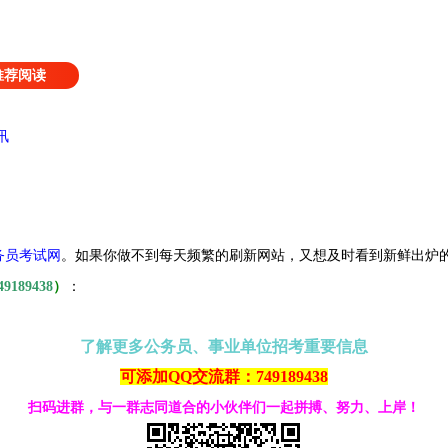
推荐阅读
讯
务员考试网
。
如果你做不到每天频繁的刷新网站，又想及时看到新鲜出炉
49189438
）
：
了解更多公务员、事业单位招考重要信息
可添加QQ交流群：749189438
扫码进群，与一群志同道合的小伙伴们一起拼搏、努力、上岸！