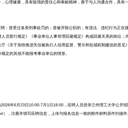
，心理健康，具有较强的责任心和奉献精神，善于与人沟通合作，具有
聘：曾受过各类刑事处罚的；曾被开除公职的；有违法、违纪行为正在
聘人员暂行规定》《事业单位人事管理回避规定》构成回避关系的岗位；
公厅《关于加快推进失信被执行人信用监督、警示和惩戒机制建设的意见
等规定的其他不能报考事业单位的情形。
26年6月23日10:00-7月1日18:00，应聘人员登录兰州理工大学公
edu.cn/shuoshi/），注册并填写应聘信息，上传与报名信息一致的附件材料原件扫描