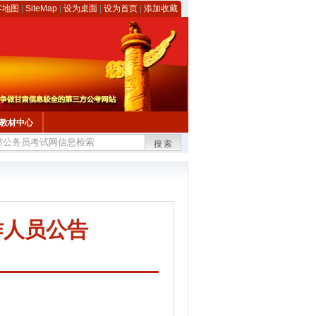
客地图
|
SiteMap
|
设为桌面
|
设为首页
|
添加收藏
教材中心
搜索
作人员公告