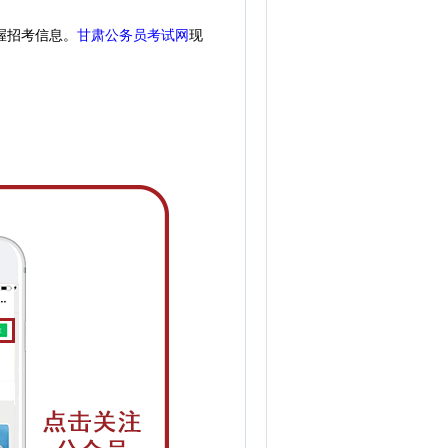
握招考信息。
甘肃公务员考试网
现