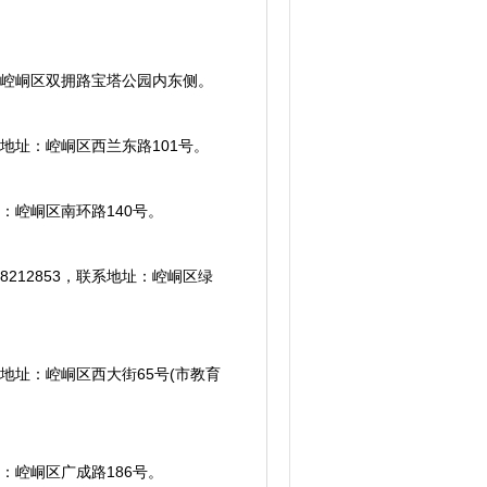
址：崆峒区双拥路宝塔公园内东侧。
系地址：崆峒区西兰东路101号。
：崆峒区南环路140号。
212853，联系地址：崆峒区绿
系地址：崆峒区西大街65号(市教育
：崆峒区广成路186号。