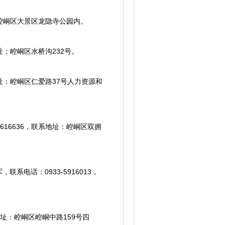
：崆峒区大景区龙隐寺公园内。
址：崆峒区水桥沟232号。
址：崆峒区仁爱路37号人力资源和
16636，联系地址：崆峒区双拥
电话：0933-5916013，
地址：崆峒区崆峒中路159号四