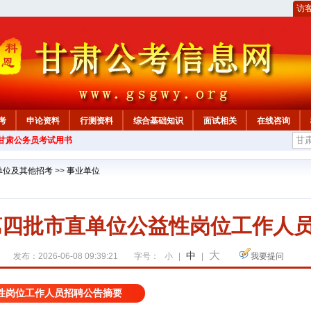
访
考
申论资料
行测资料
综合基础知识
面试相关
在线咨询
年甘肃公务员考试用书
单位及其他招考
>>
事业单位
年第四批市直单位公益性岗位工作人
大
中
发布：2026-06-08 09:39:21
字号：
小
|
|
我要提问
益性岗位工作人员招聘公告摘要