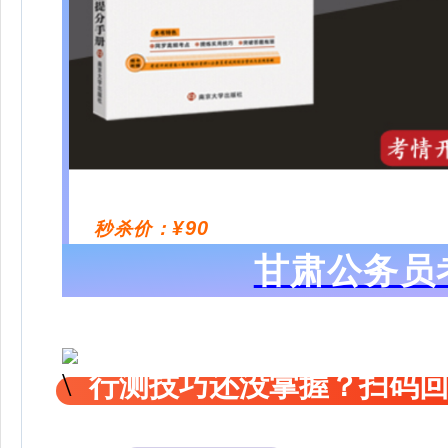
¥90
秒杀价：
甘肃公务员
行测技巧还没掌握？扫码回