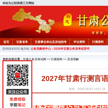
本站为公职类第三方网站
首页
甘肃省考
甘肃事业单位及其他招考
申论资料
行测资料
国考报名时间
地方站:
公务员教材中心：2026年甘肃公务员考试用书
您的当前位置：
甘肃公务员考试网
>>
行测资料
>>
言语理解
2027年甘肃行测
发布：2026-06-02 14:07:18
更多行测技巧与方法扫