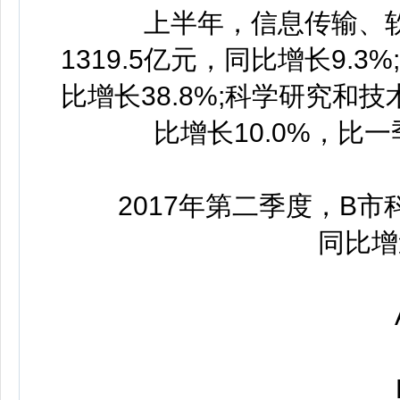
上半年，信息传输、软
1319.5亿元，同比增长9.3
比增长38.8%;科学研究和技
比增长10.0%，比
2017年第二季度，B市
同比增
A.
B.