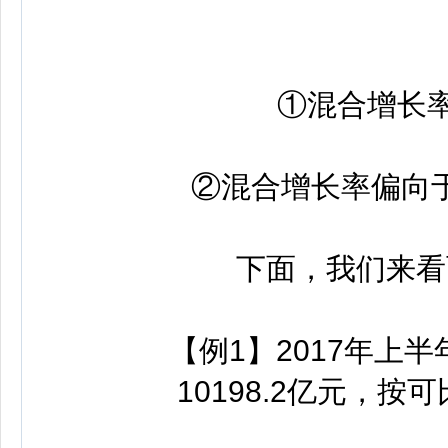
①混合增长率介
②混合增长率偏向于
下面，我们来看两
【例1】2017年上半
10198.2亿元，按