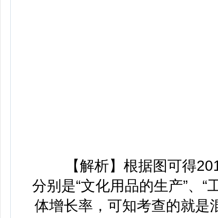
【
【解析】根据图可得201
分别是“文化用品的生产”、
体增长率，可知考查的就是