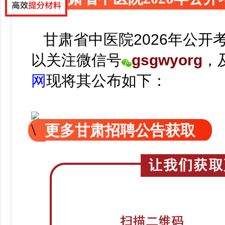
甘肃省中医院2026年公开
以关注
微信号
gsgwyorg
，
网
现
将
其公
布如下：
更多甘肃招聘公告获取