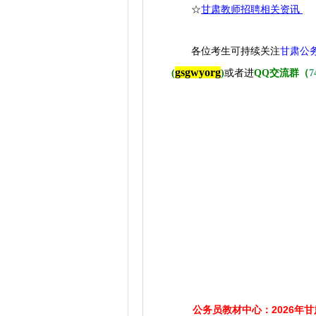
☆
甘肃教师招聘相关资讯
各位考生可持续关注
甘肃公
gsgwyorg
(
)
或者进
QQ交流群（
7
公务员教材中心：2026年