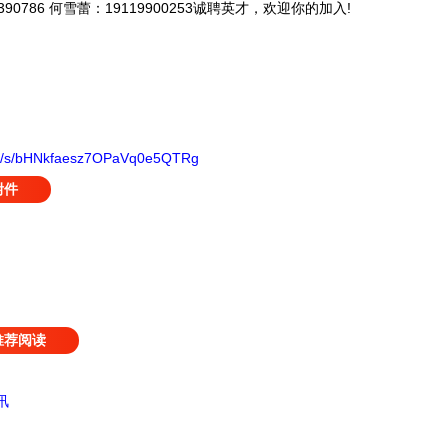
0786 何雪蕾：19119900253诚聘英才，欢迎你的加入!
com/s/bHNkfaesz7OPaVq0e5QTRg
附件
推荐阅读
讯