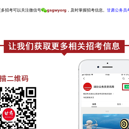
更
多招考可以关注
微信号
gsgwyorg
，
及时掌握招考信息。
甘肃公务员