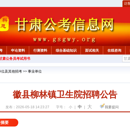
访
考
申论资料
行测资料
综合基础知识
面试相关
在线咨询
年甘肃公务员考试用书
单位及其他招考
>>
事业单位
徽县柳林镇卫生院招聘公告
大
中
发布：2026-05-18 14:23:27
字号：
小
|
|
我要提问
告摘要