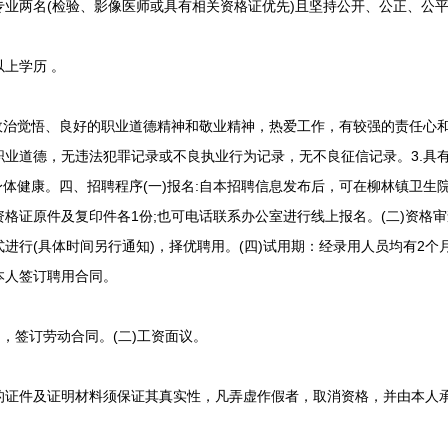
两名(检验、影像医师或具有相关资格证优先)且坚持公开、公正、公平
上学历 。
治觉悟、良好的职业道德精神和敬业精神，热爱工作，有较强的责任心和
职业道德，无违法犯罪记录或不良执业行为记录，无不良征信记录。3.具
身体健康。四、招聘程序(一)报名:自本招聘信息发布后，可在柳林镇卫生
格证原件及复印件各1份;也可电话联系办公室进行线上报名。(二)资格审
式进行(具体时间另行通知)，择优聘用。(四)试用期：经录用人员均有2个
本人签订聘用合同。
，签订劳动合同。(二)工资面议。
件及证明材料须保证其真实性，凡弄虚作假者，取消资格，并由本人