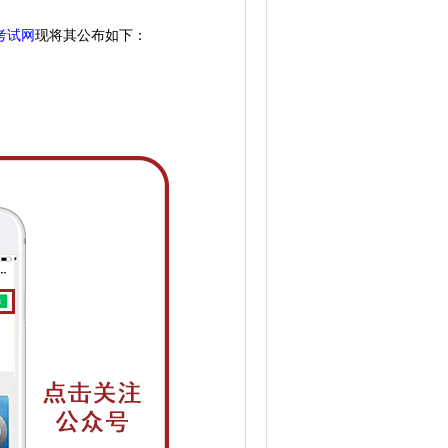
考试网
现
将
其公
布如下：