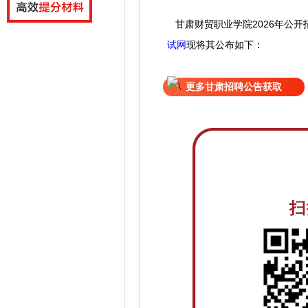
甘肃财贸职业学院2026年公开
试网
现
将
其公
布如下：
更多甘肃招聘公告获取