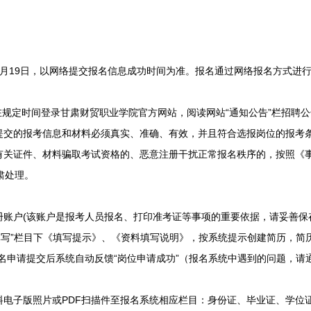
5月19日，以网络提交报名信息成功时间为准。报名通过网络报名方式进
定时间登录甘肃财贸职业学院官方网站，阅读网站“通知公告”栏招聘公
提交的报考信息和材料必须真实、准确、有效，并且符合选报岗位的报考
有关证件、材料骗取考试资格的、恶意注册干扰正常报名秩序的，按照《
肃处理。
户(该账户是报考人员报名、打印准考证等事项的重要依据，请妥善保存
填写”栏目下《填写提示》、《资料填写说明》，按系统提示创建简历，简
名申请提交后系统自动反馈“岗位申请成功”（报名系统中遇到的问题，请
子版照片或PDF扫描件至报名系统相应栏目：身份证、毕业证、学位