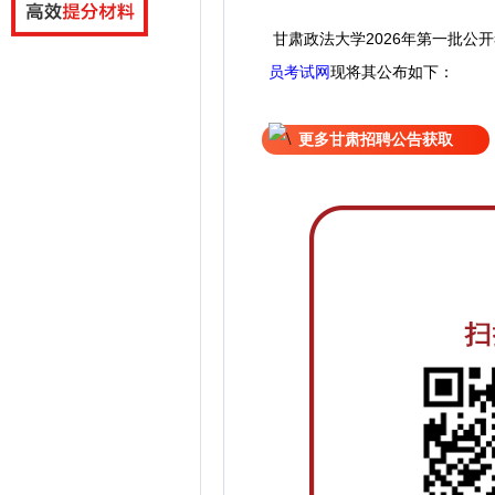
甘肃政法大学2026年第一批公
员考试网
现
将
其公
布如下：
更多甘肃招聘公告获取