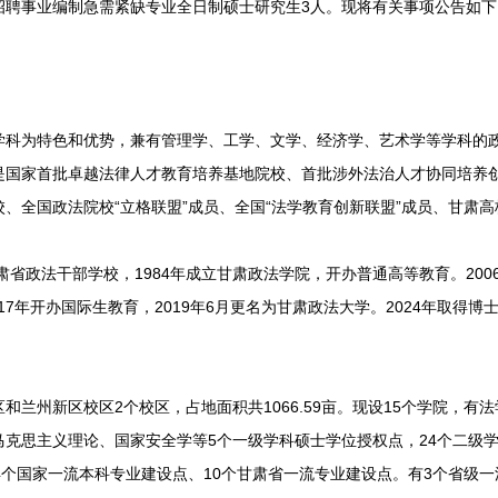
招聘事业编制急需紧缺专业全日制硕士研究生3人。现将有关事项公告如下
为特色和优势，兼有管理学、工学、文学、经济学、艺术学等学科的政
是国家首批卓越法律人才教育培养基地院校、首批涉外法治人才协同培养
、全国政法院校“立格联盟”成员、全国“法学教育创新联盟”成员、甘肃
省政法干部学校，1984年成立甘肃政法学院，开办普通高等教育。200
017年开办国际生教育，2019年6月更名为甘肃政法大学。2024年取得
州新区校区2个校区，占地面积共1066.59亩。现设15个学院，有
克思主义理论、国家安全学等5个一级学科硕士学位授权点，24个二级学
4个国家一流本科专业建设点、10个甘肃省一流专业建设点。有3个省级一