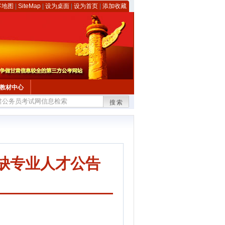
客地图
|
SiteMap
|
设为桌面
|
设为首页
|
添加收藏
教材中心
搜索
紧缺专业人才公告