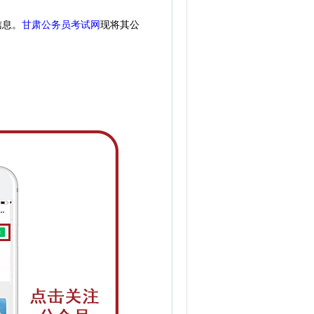
信息。
甘肃公务员考试网
现
将
其公