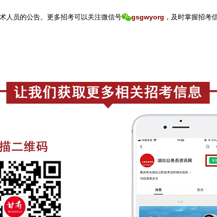
术人员的公告。
更
多招考可以关注
微信号
gsgwyorg
，
及时掌握招考