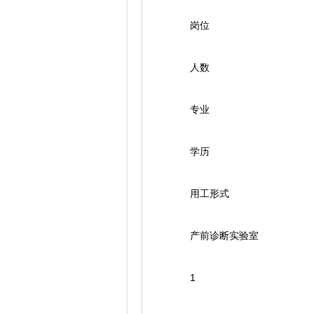
岗位
人数
专业
学历
用工形式
产前诊断实验室
1