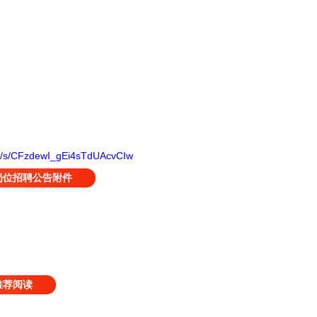
om/s/CFzdewI_gEi4sTdUAcvCIw
岗位招聘公告附件
推荐阅读