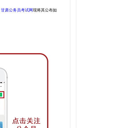
。
甘肃公务员考试网
现
将
其公
布如