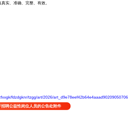
当真实、准确、完整、有效。
jj/zfxxgk/fdzdgknr/tzgg/art/2026/art_d9e78eef42b64e4aaad90209050706
开招聘公益性岗位人员的公告处附件