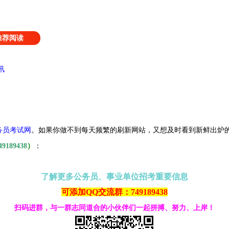
推荐阅读
讯
务员考试网
。
如果你做不到每天频繁的刷新网站，又想及时看到新鲜出炉
49189438
）
：
了解更多公务员、事业单位招考重要信息
可添加QQ交流群：749189438
扫码进群，与一群志同道合的小伙伴们一起拼搏、努力、上岸！