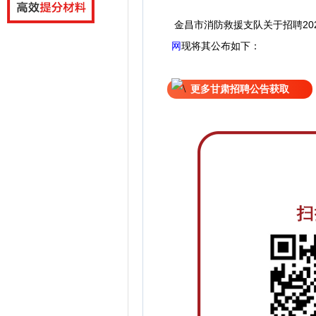
金昌市消防救援支队关于招聘20
网
现
将
其公
布如下：
更多甘肃招聘公告获取