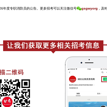
26年度专职消防员的公告。
更
多招考可以关注
微信号
gsgwyorg
，
及