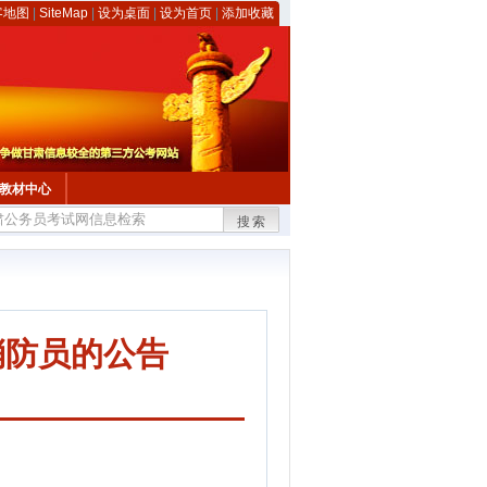
客地图
|
SiteMap
|
设为桌面
|
设为首页
|
添加收藏
教材中心
搜索
消防员的公告