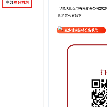
华能庆阳煤电有限责任公司​202
现
将
其公
布如下：
更多甘肃招聘公告获取