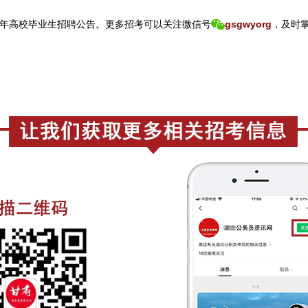
6年高校毕业生招聘公告。
更
多招考可以关注
微信号
gsgwyorg
，
及时