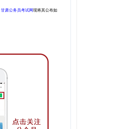
。
甘肃公务员考试网
现
将
其公
布如