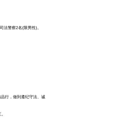
法警察2名(限男性)。
。
品行，做到遵纪守法、诚
正。