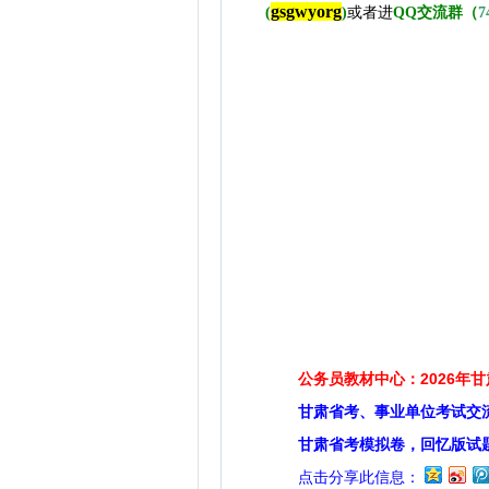
gsgwyorg
(
)
或者进
QQ交流群（
7
公务员教材中心：2026年
甘肃省考、事业单位考试交
甘肃省考模拟卷，回忆版试
点击分享此信息：