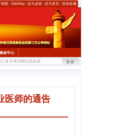
客地图
|
SiteMap
|
设为桌面
|
设为首页
|
添加收藏
教材中心
搜索
业医师的通告