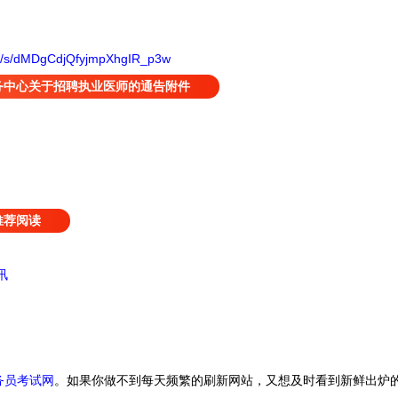
om/s/dMDgCdjQfyjmpXhgIR_p3w
务中心关于招聘执业医师的通告附件
推荐阅读
讯
务员考试网
。
如果你做不到每天频繁的刷新网站，又想及时看到新鲜出炉