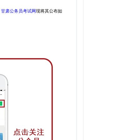
。
甘肃公务员考试网
现
将
其公
布如