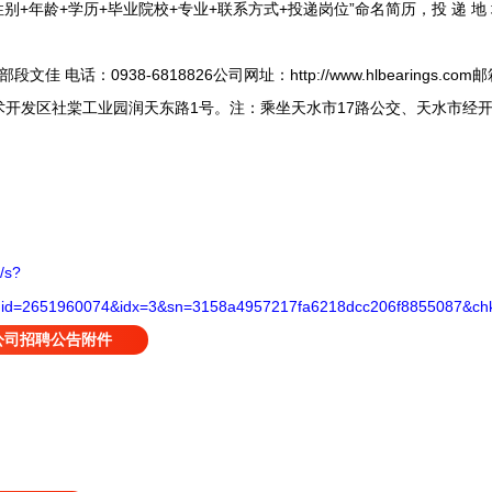
龄+学历+毕业院校+专业+联系方式+投递岗位”命名简历，投 递 地 址：dwj
：0938-6818826公司网址：http://www.hlbearings.com邮箱：
术开发区社棠工业园润天东路1号。注：乘坐天水市17路公交、天水市经
/s?
=2651960074&idx=3&sn=3158a4957217fa6218dcc206f8855087&chks
公司招聘公告附件