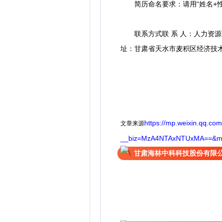
简历命名要求：请用“姓名+性别+年
联系方式联 系 人：人力资源部段文佳 电话
址：甘肃省天水市麦积区经济技
https://mp.weixin.qq.com
文章来源
__biz=MzA4NTAxNTUxMA==&mid
甘肃海林中科科技股份有限