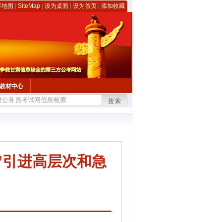
客地图
|
SiteMap
|
设为桌面
|
设为首页
|
添加收藏
教材中心
搜索
式”引进高层次和急