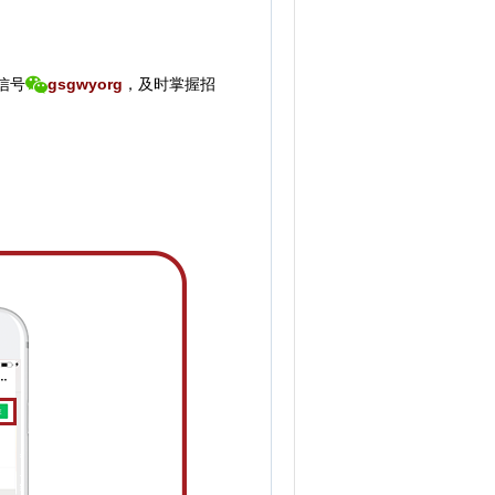
信号
gsgwyorg
，
及时掌握招