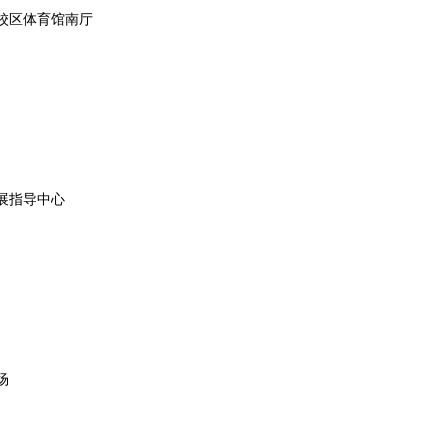
校区体育馆南厅
展指导中心
场