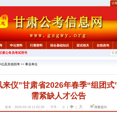
访
考
申论资料
行测资料
综合基础知识
面试相关
在线咨询
年甘肃公务员考试用书
单位及其他招考
>>
事业单位
来仪”甘肃省2026年春季“组团
需紧缺人才公告
大
中
发布：2026-03-16 11:02:50
字号：
小
|
|
我要提问