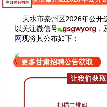
天水市秦州区2026年公开
以关注
微信号
gsgwyorg
，
网
现
将
其公
布如下：
更多甘肃招聘公告获取