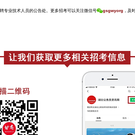
聘专业技术人员的公告处。
更
多招考可以关注
微信号
gsgwyorg
，
及