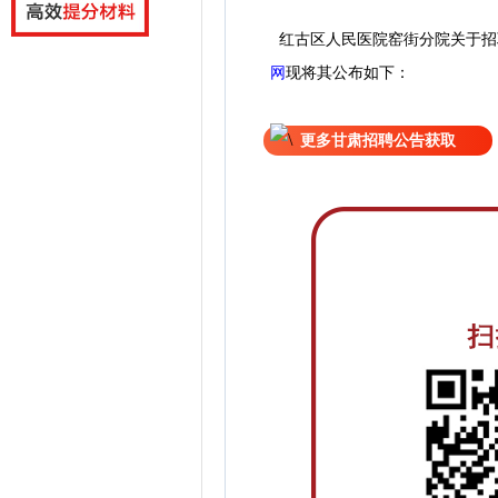
红古区人民医院窑街分院关于招
网
现
将
其公
布如下：
更多甘肃招聘公告获取