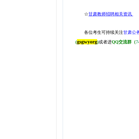
☆
甘肃教师招聘相关资讯
各位考生可持续关注
甘肃公
gsgwyorg
(
)
或者进
QQ交流群（
7