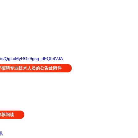
com/s/QgLxMyRGz9gsq_dEQb4VJA
于招聘专业技术人员的公告处附件
推荐阅读
讯