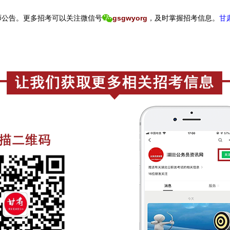
师公告。
更
多招考可以关注
微信号
gsgwyorg
，
及时掌握招考信息。
甘