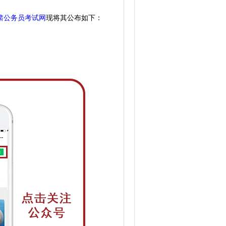
肃公务员考试网
现
将
其公
布如下：