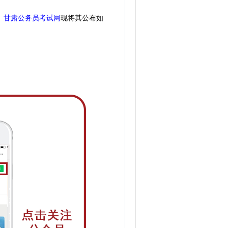
。
甘肃公务员考试网
现
将
其公
布如