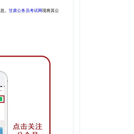
信息。
甘肃公务员考试网
现
将
其公