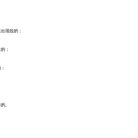
；
出现役的；
象的；
的；
；
形的。