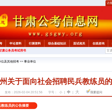
访
考
申论资料
行测资料
综合基础知识
面试相关
在线咨询
年甘肃公务员考试用书
单位及其他招考
>>
事业单位
州关于面向社会招聘民兵教练员
大
中
发布：2026-02-04 20:51:56
字号：
小
|
|
我要提问
兵教练员的公告摘要