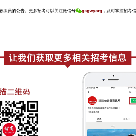
教练员的公告。
更
多招考可以关注
微信号
gsgwyorg
，
及时掌握招考