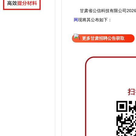
甘肃省公信科技有限公司202
网
现
将
其公
布如下：
更多甘肃招聘公告获取