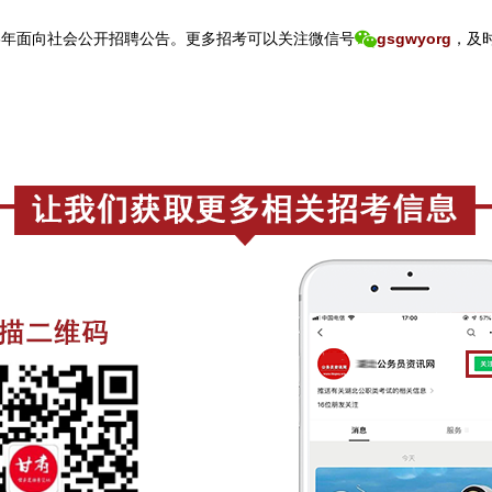
6年面向社会公开招聘公告。
更
多招考可以关注
微信号
gsgwyorg
，
及