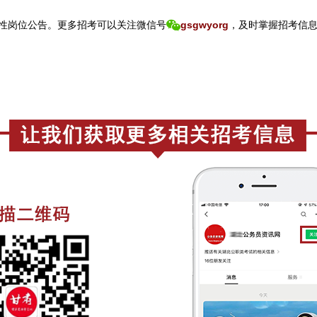
性岗位公告。
更
多招考可以关注
微信号
gsgwyorg
，
及时掌握招考信