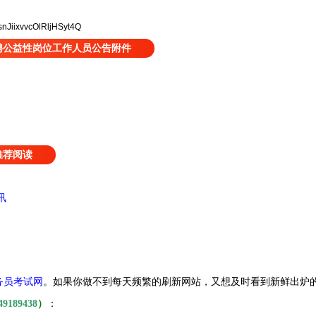
snJiixvvcOlRljHSyt4Q
聘公益性岗位工作人员公告附件
推荐阅读
讯
务员考试网
。
如果你做不到每天频繁的刷新网站，又想及时看到新鲜出炉
49189438
）
：