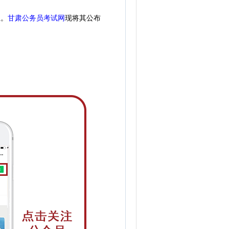
息。
甘肃公务员考试网
现
将
其公
布