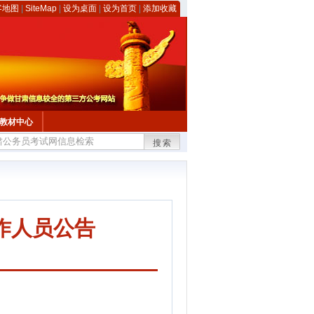
客地图
|
SiteMap
|
设为桌面
|
设为首页
|
添加收藏
教材中心
搜索
作人员公告