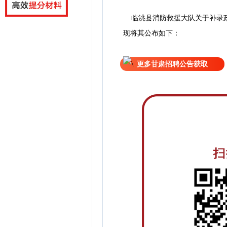
临洮县消防救援大队关于补录
现
将
其公
布如下：
更多甘肃招聘公告获取