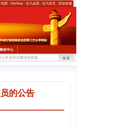
客地图
|
SiteMap
|
设为桌面
|
设为首页
|
添加收藏
教材中心
搜索
防员的公告