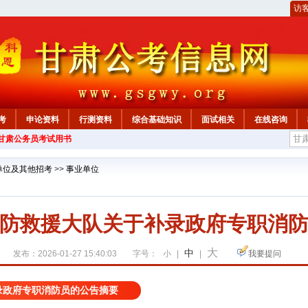
访
考
申论资料
行测资料
综合基础知识
面试相关
在线咨询
年甘肃公务员考试用书
单位及其他招考
>>
事业单位
防救援大队关于补录政府专职消
大
中
发布：2026-01-27 15:40:03
字号：
小
|
|
我要提问
录政府专职消防员的公告摘要