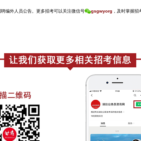
招聘编外人员公告。
更
多招考可以关注
微信号
gsgwyorg
，
及时掌握招