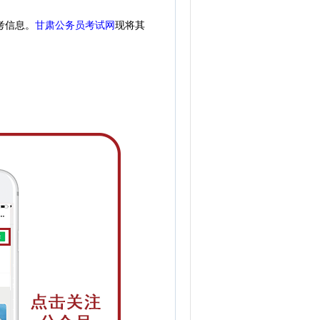
考信息。
甘肃公务员考试网
现
将
其