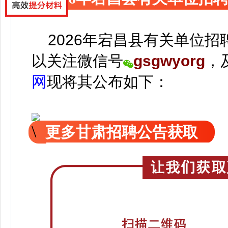
2026年宕昌县有关单位招
以关注
微信号
gsgwyorg
，
网
现
将
其公
布如下：
更多甘肃招聘公告获取