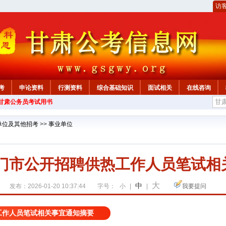
访
考
申论资料
行测资料
综合基础知识
面试相关
在线咨询
年甘肃公务员考试用书
单位及其他招考
>>
事业单位
玉门市公开招聘供热工作人员笔试相
大
中
发布：2026-01-20 10:37:44
字号：
小
|
|
我要提问
热工作人员笔试相关事宜通知摘要