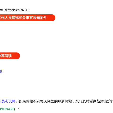
user/article/2761116
热工作人员笔试相关事宜通知附件
推荐阅读
讯
务员考试网
。
如果你做不到每天频繁的刷新网站，又想及时看到新鲜出炉
49189438
）
：