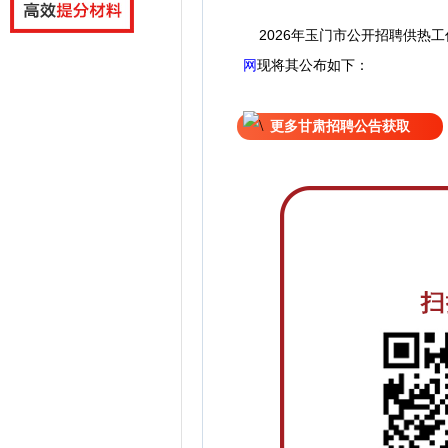
2026年玉门市公开招聘供热
网
现
将
其公
布如下：
更多甘肃招聘公告获取