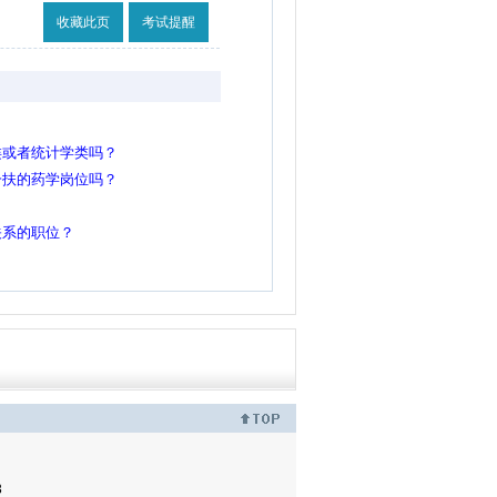
收藏此页
考试提醒
类或者统计学类吗？
一扶的药学岗位吗？
关系的职位？
3