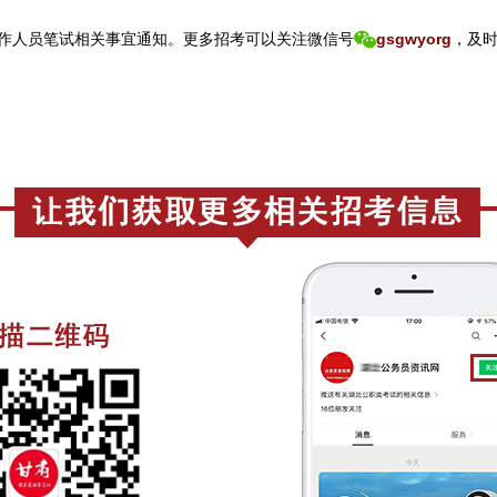
工作人员笔试相关事宜通知。
更
多招考可以关注
微信号
gsgwyorg
，
及