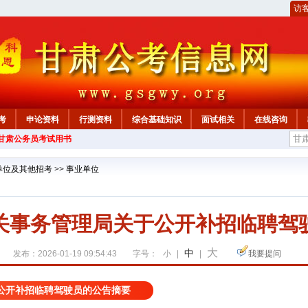
访
考
申论资料
行测资料
综合基础知识
面试相关
在线咨询
年甘肃公务员考试用书
单位及其他招考
>>
事业单位
关事务管理局关于公开补招临聘驾
大
中
发布：2026-01-19 09:54:43
字号：
小
|
|
我要提问
公开补招临聘驾驶员的公告摘要