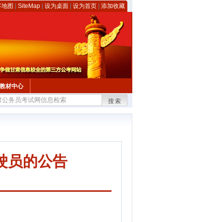
客地图
|
SiteMap
|
设为桌面
|
设为首页
|
添加收藏
教材中心
搜索
驶员的公告