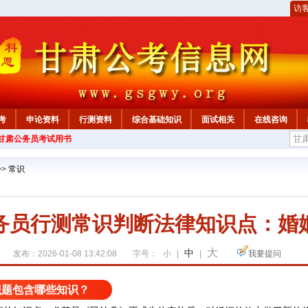
访
考
申论资料
行测资料
综合基础知识
面试相关
在线咨询
年甘肃公务员考试用书
>>
常识
务员行测常识判断法律知识点：婚
大
中
发布：2026-01-08 13:42:08
字号：
小
|
|
我要提问
识题包含哪些知识？