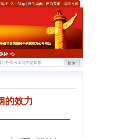
客地图
|
SiteMap
|
设为桌面
|
设为首页
|
添加收藏
教材中心
搜索
姻的效力