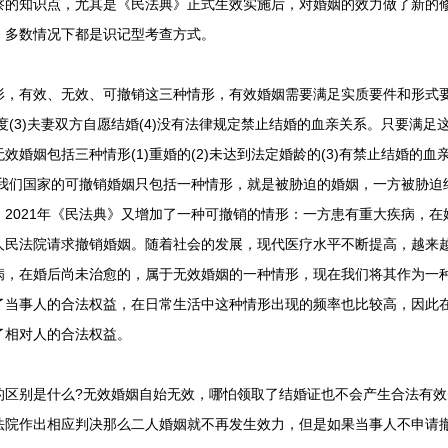
知识点，尤其是《民法典》正式生效实施后，对婚姻的效力做了新的修
，多数情况下都是识记型考查方式。
有效、无效、可撤销这三种情形，有效婚姻需要满足实质要件和形式要件
制度(3)夫妻双方自愿结婚(4)没有法律规定禁止结婚的血亲关系。只要满
效婚姻包括三种情形(1)重婚的(2)未达到法定婚龄的(3)有禁止结婚的
前我们国家的可撤销婚姻只包括一种情形，就是被胁迫的婚姻，一方被胁
2021年《民法典》又增加了一种可撤销的情形：一方患有重大疾病，
人民法院请求撤销婚姻。随着社会的发展，现代医疗水平不断提高，越来
病，在婚后尚未治愈的，属于无效婚姻的一种情形，现在我们将其作为一
了当事人的合法权益，在日常生活中这种情形出现的频率也比较高，因此
了相对人的合法权益。
别是什么?无效婚姻自始无效，哪怕领取了结婚证也不会产生合法有效
法院作出相应判决那么二人婚姻就不再发生效力，但是如果当事人不申请