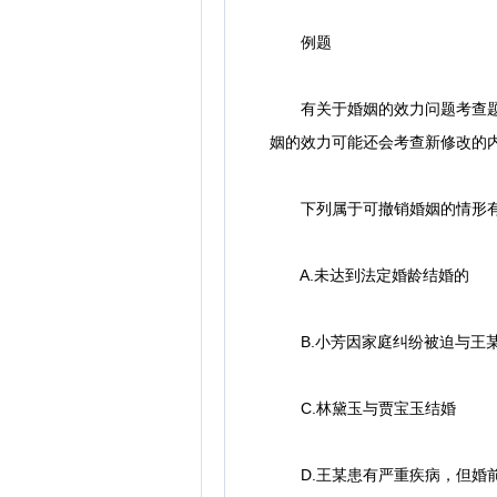
例题
有关于婚姻的效力问题考查题目
姻的效力可能还会考查新修改的
下列属于可撤销婚姻的情形有(
A.未达到法定婚龄结婚的
B.小芳因家庭纠纷被迫与王
C.林黛玉与贾宝玉结婚
D.王某患有严重疾病，但婚前