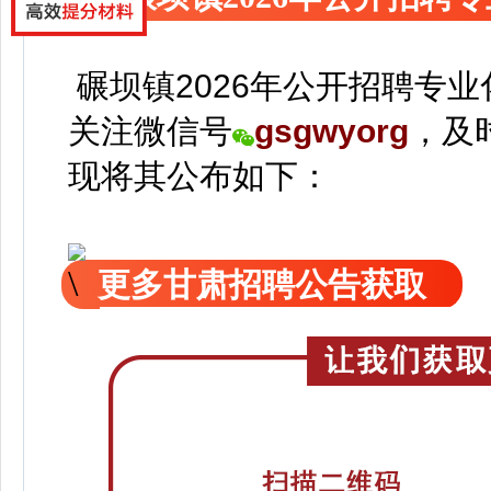
碾坝镇2026年公开招聘专
关注
微信号
gsgwyorg
，
及
现
将
其公
布如下：
更多甘肃招聘公告获取