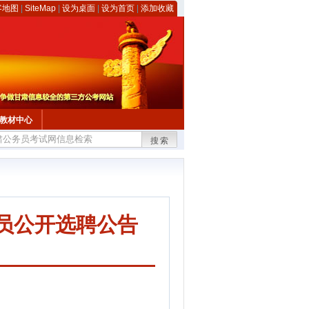
客地图
|
SiteMap
|
设为桌面
|
设为首页
|
添加收藏
教材中心
搜索
人员公开选聘公告