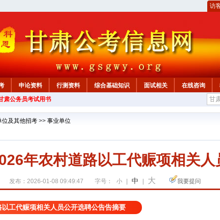
访
考
申论资料
行测资料
综合基础知识
面试相关
在线咨询
年甘肃公务员考试用书
单位及其他招考
>>
事业单位
026年农村道路以工代赈项相关
大
中
发布：2026-01-08 09:49:47
字号：
小
|
|
我要提问
道路以工代赈项相关人员公开选聘公告告摘要