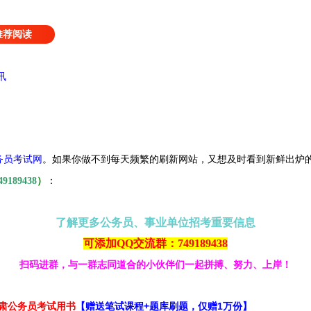
推荐阅读
讯
务员考试网
。
如果你做不到每天频繁的刷新网站，又想及时看到新鲜出炉
49189438
）
：
了解更多公务员、事业单位招考重要信息
可添加QQ交流群：749189438
扫码进群，与一群志同道合的小伙伴们一起拼搏、努力、上岸！
甘肃公务员考试用书
【赠送笔试课程+题库刷题，仅赠1万份】