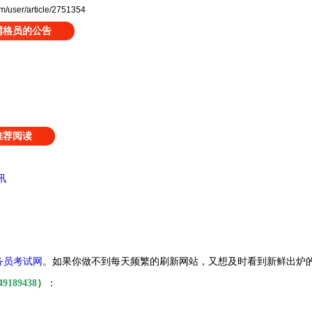
user/article/2751354
网格员的公告
推荐阅读
讯
务员考试网
。
如果你做不到每天频繁的刷新网站，又想及时看到新鲜出炉
49189438
）
：