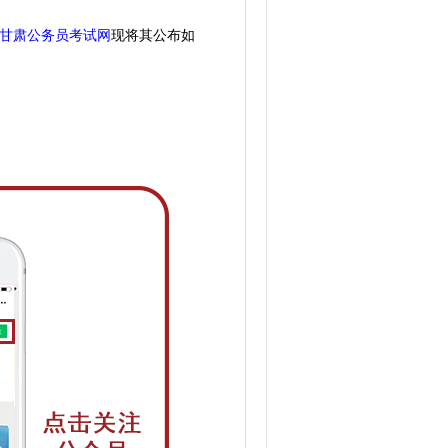
甘肃公务员考试网
现
将
其公
布如