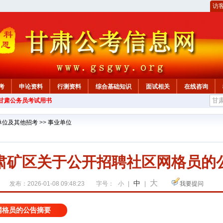
访
考
申论资料
行测资料
综合基础知识
面试相关
在线咨询
年甘肃公务员考试用书
单位及其他招考
>>
事业单位
肃矿区关于公开招聘社区网格员的
大
中
发布：2026-01-08 09:48:23
字号：
小
|
|
我要提问
网格员的公告摘要