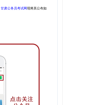
。
甘肃公务员考试网
现
将
其公
布如