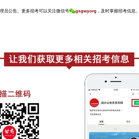
理员公告。
更
多招考可以关注
微信号
gsgwyorg
，
及时掌握招考信息