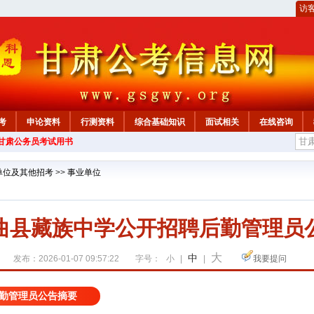
访
考
申论资料
行测资料
综合基础知识
面试相关
在线咨询
年甘肃公务员考试用书
单位及其他招考
>>
事业单位
曲县藏族中学公开招聘后勤管理员
大
中
发布：2026-01-07 09:57:22
字号：
小
|
|
我要提问
勤管理员公告摘要