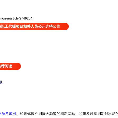
user/article/2749254
道路以工代赈项目相关人员公开选聘公告
推荐阅读
讯
务员考试网
。
如果你做不到每天频繁的刷新网站，又想及时看到新鲜出炉