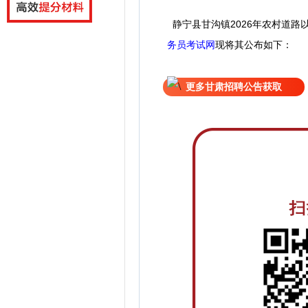
静宁县甘沟镇2026年农村道路
务员考试网
现
将
其公
布如下：
更多甘肃招聘公告获取