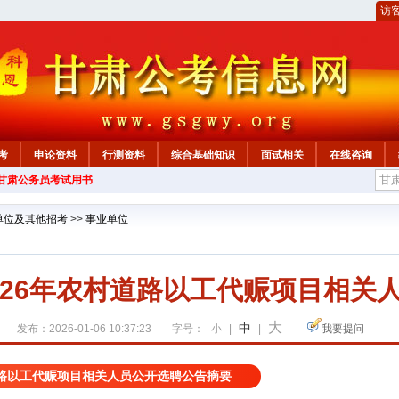
访
考
申论资料
行测资料
综合基础知识
面试相关
在线咨询
年甘肃公务员考试用书
单位及其他招考
>>
事业单位
026年农村道路以工代赈项目相关
大
中
发布：2026-01-06 10:37:23
字号：
小
|
|
我要提问
道路以工代赈项目相关人员公开选聘公告摘要