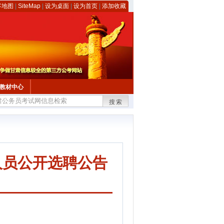
客地图
|
SiteMap
|
设为桌面
|
设为首页
|
添加收藏
教材中心
搜索
人员公开选聘公告