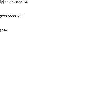
37-8822154
7-5933705
0号