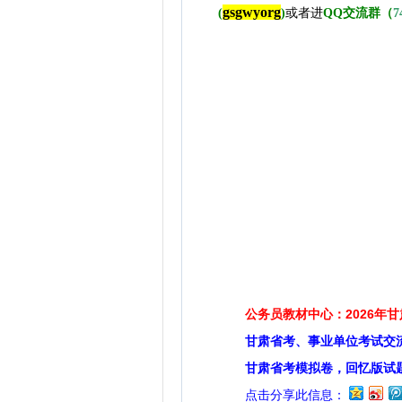
gsgwyorg
(
)
或者进
QQ交流群（
7
公务员教材中心：2026年
甘肃省考、事业单位考试交
甘肃省考模拟卷，回忆版试
点击分享此信息：