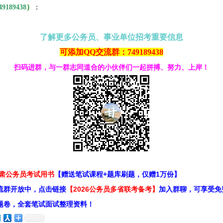
49189438
）
：
了解更多公务员、事业单位招考重要信息
可添加QQ交流群：749189438
扫码进群，与一群志同道合的小伙伴们一起拼搏、努力、上岸！
甘肃公务员考试用书
【赠送笔试课程+题库刷题，仅赠1万份】
流群开放中，点击链接
【2026公务员多省联考备考】
加入群聊，可享受免
题卷，全套笔试面试整理资料！